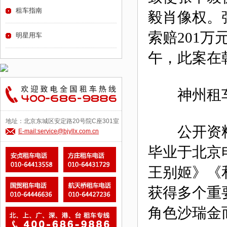
租车指南
毅肖像权。
索赔201万
明星用车
午，此案在
神州租车侵
地址：北京东城区安定路20号院C座301室
公开资料显
E-mail:service@bjyllx.com.cn
毕业于北京
王别姬》《
获得多个重
角色沙瑞金