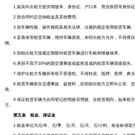
1.如实向出租方提供驾驶本、身份证、户口本、营业执照等身份证
2.按合同约定交纳租金及其他费用。
3.按车辆性能、操作规程及相关法律、法规的规定使用租赁车辆。
4.妥善保管租赁车辆，维持车辆原状。未经出租方允许，不得擅自
物。
5.协助出租方按规定期限对租赁车辆进行车检和维修保养。
6.承担不高于20%的因交通事故或盗抢造成的租赁车辆现值损失。
7.保护出租方车辆所有权不受侵犯。不得转卖、抵押、质押、典当
8.租赁车辆发生交通事故、盗抢时，应协助出租方立即向公安、交
续。
9.保证租赁车辆为合同登记的驾驶员驾驶。在租赁期内，如承租方
方。
第五条 租金、保证金
1.租金单位为元/年、元/季、元/月、元/天、元/小时。租金标准双