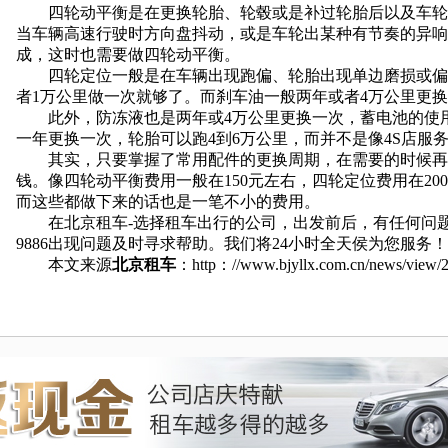
四轮动平衡是在更换轮胎、轮毂或是补过轮胎后以及车轮
当车辆高速行驶时方向盘抖动，或是车轮出某种有节奏的异响
成，这时也需要做四轮动平衡。
四轮定位一般是在车辆出现跑偏、轮胎出现单边磨损或偏
者1万公里做一次就够了。而刹车油一般两年或者4万公里更
此外，防冻液也是两年或4万公里更换一次，蓄电池的使用寿
一年更换一次，轮胎可以跑4到6万公里，而并不是像4S店服
其实，只要掌握了常用配件的更换周期，在需要的时候再
钱。像四轮动平衡费用一般在150元左右，四轮定位费用在200元
而这些都做下来的话也是一笔不小的费用。
在北京租车-选择租车出行的公司，出发前后，有任何问题，一
9886出现问题及时寻求帮助。我们将24小时全天侯为您服务！
本文来源
北京租车
：http：//www.bjyllx.com.cn/news/view/2