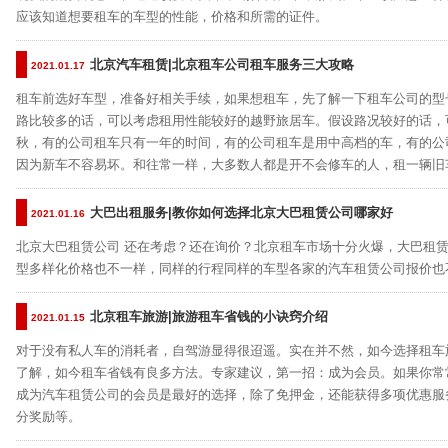
应该知道想要租车的车型的性能，价格和所需的证件。
北京汽车租赁|北京租车公司租车服务三大攻略
2021.01.17
租车前选好车型，准备好相关手续，如果想租车，先了解一下租车公司的型
路比较多的话，可以考虑租用性能较好的越野旅居车。假设路况较好的话，
秋，有的公司租车只有一年的时间，有的公司租车是用中高档的车，有的公
因为新车不容易坏。和往常一样，大多数人都是开不会修车的人，租一辆旧车
大巴出租服务|教你如何选择北京大巴租赁公司哪家好
2021.01.16
北京大巴租赁公司 还在考虑？还在询价？北京租车市场十分火爆，大巴租
型多样化价格也不一样，同样的行程同样的车型各家的汽车租赁公司报价也
北京租车旅游|旅游租车省钱的小诀窍介绍
2021.01.15
对于没有私人车的消耗者，自驾游显得很迢遥。实在并不然，如今选择租车
了解，如今租车省钱有良多方法。专家建议，第一招：成为会员。如果你常
成为汽车租赁公司的会员是最好的选择，除了免押金，还能获得多项优惠服
分奖励等。