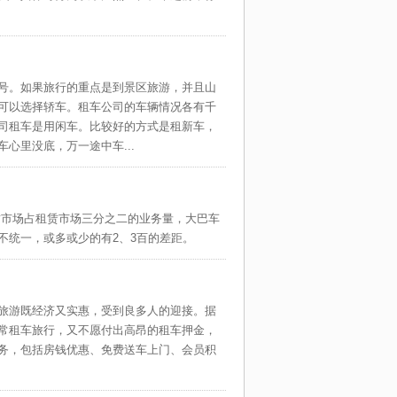
路线：
说明：
号。如果旅行的重点是到景区旅游，并且山
可以选择轿车。租车公司的车辆情况各有千
司租车是用闲车。比较好的方式是租新车，
心里没底，万一途中车...
赁市场占租赁市场三分之二的业务量，大巴车
不统一，或多或少的有2、3百的差距。
旅游既经济又实惠，受到良多人的迎接。据
常租车旅行，又不愿付出高昂的租车押金，
务，包括房钱优惠、免费送车上门、会员积