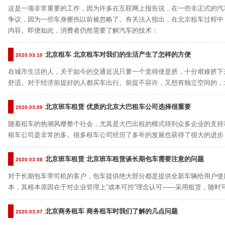
这是一项非常重要的工作，因为许多在互联网上报告说，在一些非正式的汽
争议，因为一些车身擦伤以前被忽略了。有关法人指出，在北京租车过程中
内容。即便如此，消费者仍然需要了解汽车的技术：
北京租车 北京租车对我们的生活产生了怎样的方便
2020.03.10
在城市生活的人，关于如今的交通近况只要一个觉得便是挤，十分艰难挤下
舒适。对于经济前提好的人都买车出行。前提不容许，又想有独立空间的，
北京班车租赁 优质的北京大巴租车公司选择很重要
2020.03.09
随着租车的热潮风靡整个社会，尤其是大巴出租的模式得到众多企业的支持
租车公司是非常的多。很多租车公司经历了多年的发展也获得了很大的进步
北京班车租赁 北京班车租赁谈长期包车需要注意的问题
2020.03.08
对于长期包车带司机的客户，包车提供绝大部分都是提供全新车辆给用户使
本，其根本原因在于对企业管理上“成本可控”理念认可——采用租赁，随时
北京商务租车 商务租车时我们了解的几点问题
2020.03.07