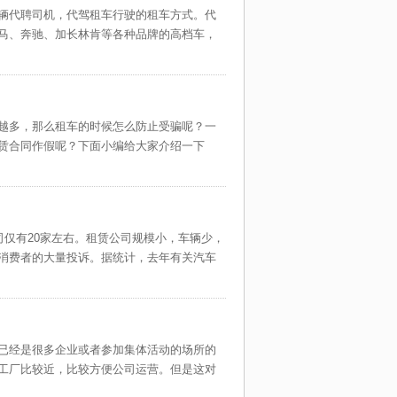
辆代聘司机，代驾租车行驶的租车方式。代
路线：
马、奔驰、加长林肯等各种品牌的高档车，
说明：
越多，那么租车的时候怎么防止受骗呢？一
赁合同作假呢？下面小编给大家介绍一下
司仅有20家左右。租赁公司规模小，车辆少，
消费者的大量投诉。据统计，去年有关汽车
已经是很多企业或者参加集体活动的场所的
工厂比较近，比较方便公司运营。但是这对