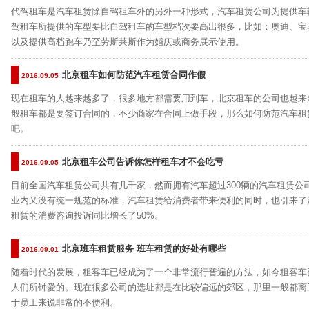
代驾租车是汽车租赁除自驾租车外的另外一种形式，汽车租赁公司为提供车
驾租车所提供的车型要比自驾租车的车型档次要高出很多，比如：奥迪、宝
以及提供高档跑车乃至劳斯莱斯作为婚庆或商务展示使用。
北京租车如何防范汽车租赁合同作假
2016.09.05
现在租车的人越来越多了，很多地方都需要用到车，北京租车的公司也越来
般租车都是要签订合同的，不少商家在合同上做手段，那么如何防范汽车租
吧。
北京租车公司告诉你怎样租车才不会吃亏
2016.09.05
目前全国汽车租赁公司共有几千家，然而拥有汽车超过300辆的汽车租赁公
业内又没有统一规范的标准，汽车租赁给消费者带来便利的同时，也引来了
租赁的消费咨询投诉同比增长了50%。
北京班车租赁服务 班车租赁的好处有哪些
2016.09.01
随着时代的发展，租客车已经成为了一个非常流行普遍的方法，如今租客车
人们所钟爱的。现在很多公司的选址都是在比较偏远的郊区，那里一般都离
于员工来说非常的不便利。