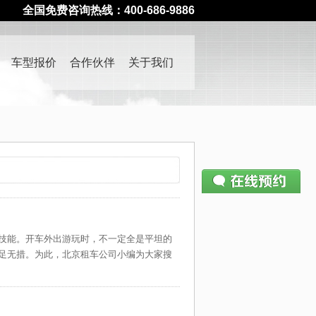
全国免费咨询热线：400-686-9886
车型报价
合作伙伴
关于我们
请仔细填写预约表单
400-686-9886
—— 如有疑问请致电
技能。开车外出游玩时，不一定全是平坦的
姓名：
足无措。为此，北京租车公司小编为大家搜
电话：
公司：