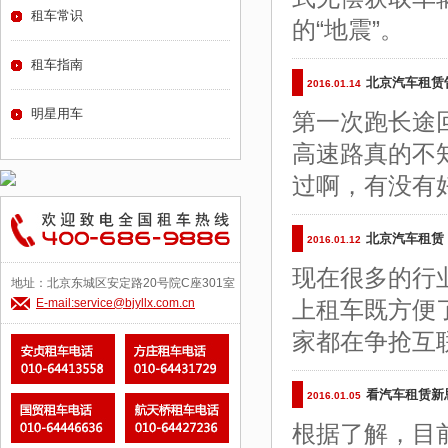
租车常识
的“地震”。
租车指南
北京汽车租赁
2016.01.14
明星用车
第一次跑长途
高速路真的不
过啊，有没有
北京汽车租赁
2016.01.12
现在很多的行
地址：北京东城区安定路20号院C座301室
E-mail:service@bjyllx.com.cn
上租车既方便
家都在争抢互
看汽车租赁新
2016.01.05
根据了解，目