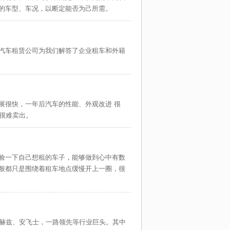
的车型、车况，以断定能否为己所需。
路线：
说明：
汽车租赁公司为我们解答了企业租车和外籍
展很快，一年后汽车的性能、外观改进 很
很难卖出。
验一下自己想租的车子，能够做到心中有数
般都只是围绕着租车地点缓慢开上一圈，很
出赫兹、安飞士，一路领先等行业巨头。其中