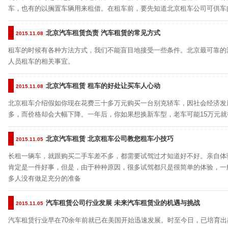
车，也有的以搁置车辆用来租借。在租车前，要先知道北京租车公司可供车
北京汽车租赁负责 汽车租赁的常见方式
2015.11.08
租车的时候有各种方法方式，我们不能盲目地接受一些条件。北京最可靠的
人员租车的相关事宜。
北京汽车租赁 租车的好处让买车人心动
2015.11.08
北京租车介绍假如你现在花费三十多万元购买一台别克轿车，因社会经济发
多，而价格却会大幅下降。一年后，你如果想换新车型，老车可能15万元就
北京汽车租赁 北京租车公司教您租车小技巧
2015.11.05
长租一辆车，就跟购买二手车差不多，都需要试驾过才知道好不好。亲自体
肯定是一件好事，但是，由于种种原因，很多试驾都只是很简单的体验，一
多人没有做足充分的准备
汽车租赁公司行业发展 未来汽车租赁业的机遇与挑战
2015.11.05
汽车租赁行业早在70余年前就已在美国开始迅速发展。时至今日，已培育