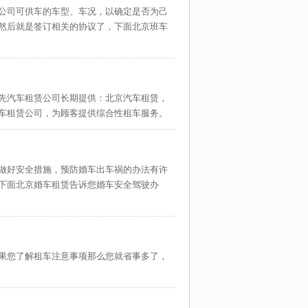
公司可供车的车型、车况，以确定是否为己
路线：
然后就是签订相关的协议了，下面北京班车
说明：
先汽车租赁公司长期提供：北京汽车租赁，
车租赁公司，为顾客提供综合性租车服务。
做好安全措施，预防婚车出车祸的办法有许
下面北京婚车租赁告诉您婚车安全驾驶办
果您了解租车注意事项那么您就省事多了，