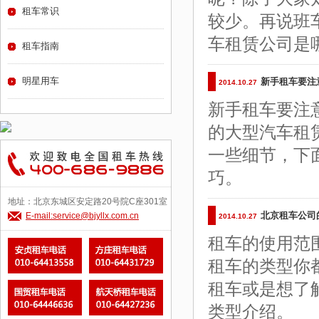
租车常识
较少。再说班
车租赁公司是
租车指南
明星用车
新手租车要注
2014.10.27
新手租车要注
的大型汽车租
一些细节，下
巧。
地址：北京东城区安定路20号院C座301室
北京租车公司
E-mail:service@bjyllx.com.cn
2014.10.27
租车的使用范
租车的类型你
租车或是想了
类型介绍。