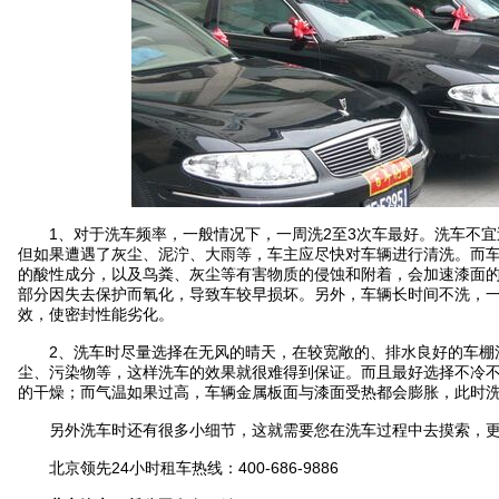
1、对于洗车频率，一般情况下，一周洗2至3次车最好。洗车不宜
但如果遭遇了灰尘、泥泞、大雨等，车主应尽快对车辆进行清洗。而
的酸性成分，以及鸟粪、灰尘等有害物质的侵蚀和附着，会加速漆面
部分因失去保护而氧化，导致车较早损坏。另外，车辆长时间不洗，
效，使密封性能劣化。
2、洗车时尽量选择在无风的晴天，在较宽敞的、排水良好的车棚
尘、污染物等，这样洗车的效果就很难得到保证。而且最好选择不冷
的干燥；而气温如果过高，车辆金属板面与漆面受热都会膨胀，此时
另外洗车时还有很多小细节，这就需要您在洗车过程中去摸索，更
北京领先24小时租车热线：400-686-9886